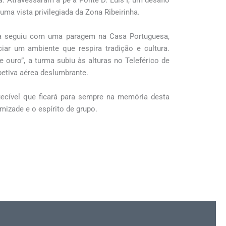
. Atravessaram a pé a Ponte D. Luís I, um desafio
a vista privilegiada da Zona Ribeirinha.
ta seguiu com uma paragem na Casa Portuguesa,
ar um ambiente que respira tradição e cultura.
 ouro”, a turma subiu às alturas no Teleférico de
etiva aérea deslumbrante.
uecível que ficará para sempre na memória desta
mizade e o espírito de grupo.