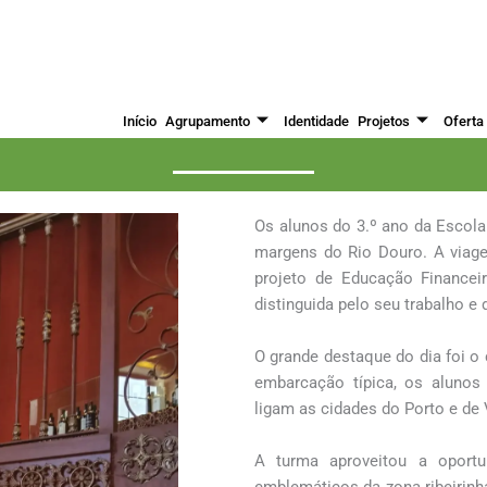
Início
Agrupamento
Identidade
Projetos
Oferta
e encantos e vistas panorâmicas na ci
Os alunos do 3.º ano da Escola
margens do Rio Douro. A viag
projeto de Educação Financei
distinguida pelo seu trabalho e
O grande destaque do dia foi o
embarcação típica, os alunos 
ligam as cidades do Porto e de
A turma aproveitou a oportu