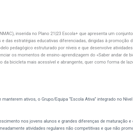
 (ENMAC), inserida no Plano 21|23 Escola+ que apresenta um conjunt
 e das estratégias educativas diferenciadas, dirigidas à promoção
delo pedagógico estruturado por níveis e que desenvolve atividades
enciar os momentos de ensino-aprendizagem do «Saber andar de bic
ação da bicicleta mais acessível e abrangente, quer como forma de l
 manterem ativos, o Grupo/Equipa “Escola Ativa” integrado no Nível
rescimento nos jovens alunos e grandes diferenças de maturação e 
nomeadamente atividades regulares não competitivas e que não pro