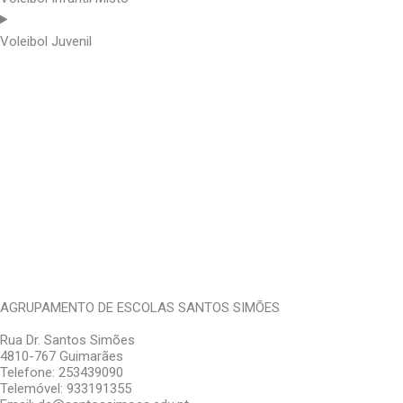
Voleibol Juvenil
–
Encontros das Modalidades/ Grupos Equipa de Desporto
Escolar;
– Ações de formação de árbitros das modalidades do Desporto Esc
– Participação nos Projetos do Desporto Escolar – Corta Mato Esco
– Diversos Torneios /Atividades Internas e externas.
AGRUPAMENTO DE ESCOLAS SANTOS SIMÕES
Rua Dr. Santos Simões
4810-767 Guimarães
Telefone: 253439090
Telemóvel: 933191355