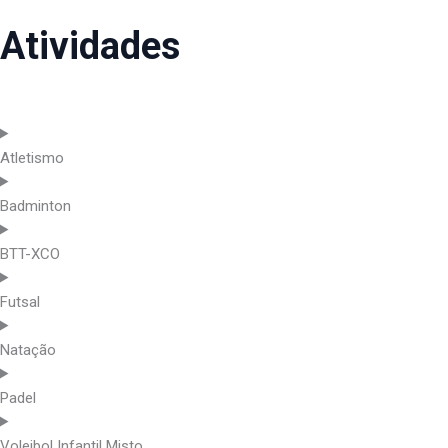
Atividades
– Treinos das Modalidades/ Grupos Equipa do Desporto Escolar;
Atletismo
Badminton
BTT-XCO
Futsal
Natação
Padel
Voleibol Infantil Misto