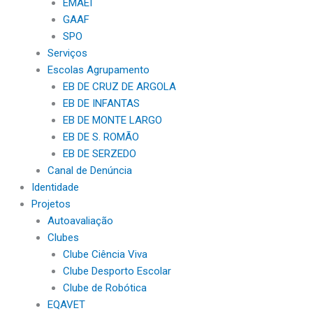
EMAEI
GAAF
SPO
Serviços
Escolas Agrupamento
EB DE CRUZ DE ARGOLA
EB DE INFANTAS
EB DE MONTE LARGO
EB DE S. ROMÃO
EB DE SERZEDO
Canal de Denúncia
Identidade
Projetos
Autoavaliação
Clubes
Clube Ciência Viva
Clube Desporto Escolar
Clube de Robótica
EQAVET