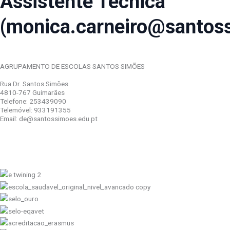
Assistente Técnica
(monica.carneiro@santoss
AGRUPAMENTO DE ESCOLAS SANTOS SIMÕES
Rua Dr. Santos Simões
4810-767 Guimarães
Telefone: 253439090
Telemóvel: 933191355
Email: de@santossimoes.edu.pt