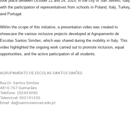
took place between October 21 and 24, 2025, in the city of San Severo, Italy,
with the participation of representatives from schools in Poland, Italy, Turkey,
and Portugal.
Within the scope of this initiative, a presentation video was created to
showcase the various inclusive projects developed at Agrupamento de
Escolas Santos Simões, which was shared during the mobility in Italy. This
video highlighted the ongoing work carried out to promote inclusion, equal
opportunities, and the active participation of all students.
AGRUPAMENTO DE ESCOLAS SANTOS SIMÕES
Rua Dr. Santos Simões
4810-767 Guimarães
Telefone: 253439090
Telemóvel: 933191355
Email: de@santossimoes.edu.pt