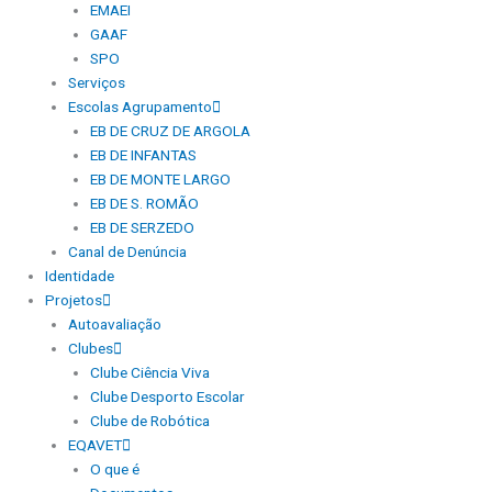
EMAEI
GAAF
SPO
Serviços
Escolas Agrupamento
EB DE CRUZ DE ARGOLA
EB DE INFANTAS
EB DE MONTE LARGO
EB DE S. ROMÃO
EB DE SERZEDO
Canal de Denúncia
Identidade
Projetos
Autoavaliação
Clubes
Clube Ciência Viva
Clube Desporto Escolar
Clube de Robótica
EQAVET
O que é