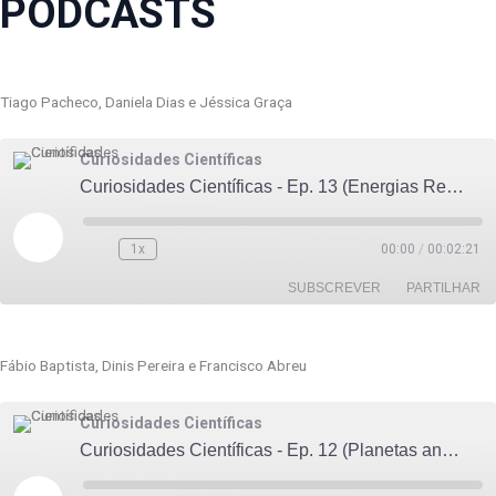
PODCASTS
Tiago Pacheco, Daniela Dias e Jéssica Graça
Curiosidades Científicas
Curiosidades Científicas - Ep. 13 (Energias Renováveis)
Reproduzir
episódio
1x
00:00
/
00:02:21
SUBSCREVER
PARTILHAR
PARTILHAR
Fábio Baptista, Dinis Pereira e Francisco Abreu
FEED RSS
LIGAÇÃO
Curiosidades Científicas
INCORPORAR
Curiosidades Científicas - Ep. 12 (Planetas anões, Plutão)
Reproduzir
episódio