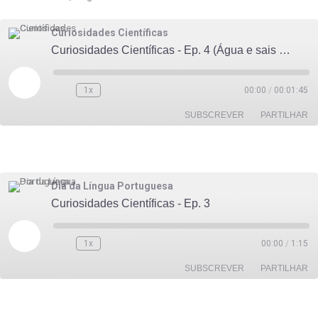
LIGAÇÃO
Curiosidades Científicas
INCORPORAR
Curiosidades Científicas - Ep. 4 (Água e sais minerais: veja o que é, importância e funções)
Reproduzir
episódio
1x
00:00
/
00:01:45
SUBSCREVER
PARTILHAR
PARTILHAR
FEED RSS
LIGAÇÃO
Dia da Língua Portuguesa
Curiosidades Científicas - Ep. 3
INCORPORAR
Reproduzir
episódio
1x
00:00
/
1:15
SUBSCREVER
PARTILHAR
PARTILHAR