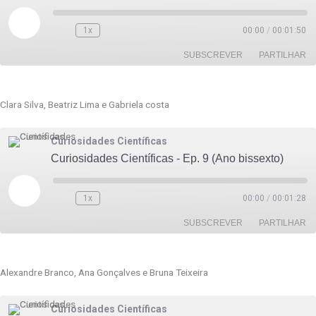
Reproduzir
episódio
1x
00:00
/
00:01:50
SUBSCREVER
PARTILHAR
PARTILHAR
Clara Silva, Beatriz Lima e Gabriela costa
FEED RSS
LIGAÇÃO
Curiosidades Científicas
INCORPORAR
Curiosidades Científicas - Ep. 9 (Ano bissexto)
Reproduzir
episódio
1x
00:00
/
00:01:28
SUBSCREVER
PARTILHAR
PARTILHAR
Alexandre Branco, Ana Gonçalves e Bruna Teixeira
FEED RSS
LIGAÇÃO
Curiosidades Científicas