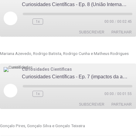
INCORPORAR
Curiosidades Científicas - Ep. 8 (União Internacional de Química Pura e Aplicada (IUPAC))
Reproduzir
episódio
1x
00:00
/
00:02:45
SUBSCREVER
PARTILHAR
PARTILHAR
Mariana Azevedo, Rodrigo Batista, Rodrigo Cunha e Matheus Rodrigues
FEED RSS
LIGAÇÃO
Curiosidades Científicas
INCORPORAR
Curiosidades Científicas - Ep. 7 (impactos da acidificação dos oceanos)
Reproduzir
episódio
1x
00:00
/
00:01:55
SUBSCREVER
PARTILHAR
PARTILHAR
Gonçalo Pires, Gonçalo Silva e Gonçalo Teixeira
FEED RSS
LIGAÇÃO