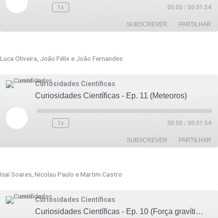
1x
00:00
/
00:01:54
SUBSCREVER
PARTILHAR
PARTILHAR
Luca Oliveira, João Félix e João Fernandes
FEED RSS
LIGAÇÃO
Curiosidades Científicas
INCORPORAR
Curiosidades Científicas - Ep. 11 (Meteoros)
Reproduzir
episódio
1x
00:00
/
00:01:54
SUBSCREVER
PARTILHAR
PARTILHAR
Isaí Soares, Nicolau Paulo e Martim Castro
FEED RSS
LIGAÇÃO
Curiosidades Científicas
INCORPORAR
Curiosidades Científicas - Ep. 10 (Força gravítica)