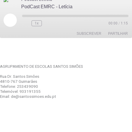
PodCast EMRC - Letícia
INCORPORAR
Reproduzir
episódio
1x
00:00
/
1:15
SUBSCREVER
PARTILHAR
PARTILHAR
FEED RSS
LIGAÇÃO
AGRUPAMENTO DE ESCOLAS SANTOS SIMÕES
INCORPORAR
Rua Dr. Santos Simões
4810-767 Guimarães
Telefone: 253439090
Telemóvel: 933191355
Email: de@santossimoes.edu.pt