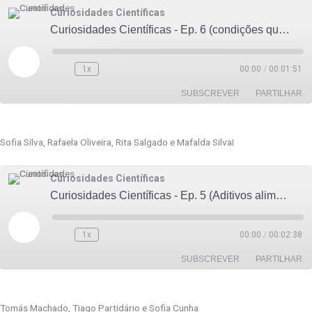
Curiosidades Científicas
INCORPORAR
Curiosidades Científicas - Ep. 6 (condições que permitem a vida na Terra)
Reproduzir
episódio
1x
00:00
/
00:01:51
SUBSCREVER
PARTILHAR
PARTILHAR
Sofia Silva, Rafaela Oliveira, Rita Salgado e Mafalda SilvaI
FEED RSS
LIGAÇÃO
Curiosidades Científicas
INCORPORAR
Curiosidades Científicas - Ep. 5 (Aditivos alimentares: o que são, tipos e para que servem)
Reproduzir
episódio
1x
00:00
/
00:02:38
SUBSCREVER
PARTILHAR
PARTILHAR
Tomás Machado, Tiago Partidário e Sofia Cunha
FEED RSS