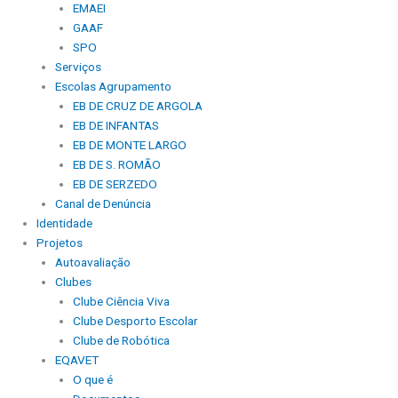
EMAEI
GAAF
SPO
Serviços
Escolas Agrupamento
EB DE CRUZ DE ARGOLA
EB DE INFANTAS
EB DE MONTE LARGO
EB DE S. ROMÃO
EB DE SERZEDO
Canal de Denúncia
Identidade
Projetos
Autoavaliação
Clubes
Clube Ciência Viva
Clube Desporto Escolar
Clube de Robótica
EQAVET
O que é