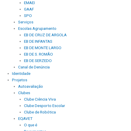
EMAEI
GAAF
SPO
Serviços
Escolas Agrupamento
EB DE CRUZ DE ARGOLA
EB DE INFANTAS
EB DE MONTE LARGO
EB DE S. ROMÃO
EB DE SERZEDO
Canal de Denúncia
Identidade
Projetos
Autoavaliação
Clubes
Clube Ciência Viva
Clube Desporto Escolar
Clube de Robótica
EQAVET
O que é