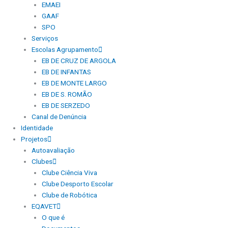
EMAEI
GAAF
SPO
Serviços
Escolas Agrupamento
EB DE CRUZ DE ARGOLA
EB DE INFANTAS
EB DE MONTE LARGO
EB DE S. ROMÃO
EB DE SERZEDO
Canal de Denúncia
Identidade
Projetos
Autoavaliação
Clubes
Clube Ciência Viva
Clube Desporto Escolar
Clube de Robótica
EQAVET
O que é