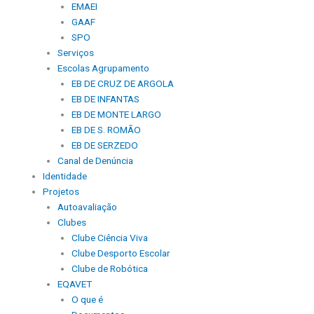
EMAEI
GAAF
SPO
Serviços
Escolas Agrupamento
EB DE CRUZ DE ARGOLA
EB DE INFANTAS
EB DE MONTE LARGO
EB DE S. ROMÃO
EB DE SERZEDO
Canal de Denúncia
Identidade
Projetos
Autoavaliação
Clubes
Clube Ciência Viva
Clube Desporto Escolar
Clube de Robótica
EQAVET
O que é