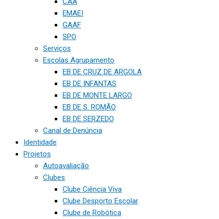
CAA
EMAEI
GAAF
SPO
Serviços
Escolas Agrupamento
EB DE CRUZ DE ARGOLA
EB DE INFANTAS
EB DE MONTE LARGO
EB DE S. ROMÃO
EB DE SERZEDO
Canal de Denúncia
Identidade
Projetos
Autoavaliação
Clubes
Clube Ciência Viva
Clube Desporto Escolar
Clube de Robótica