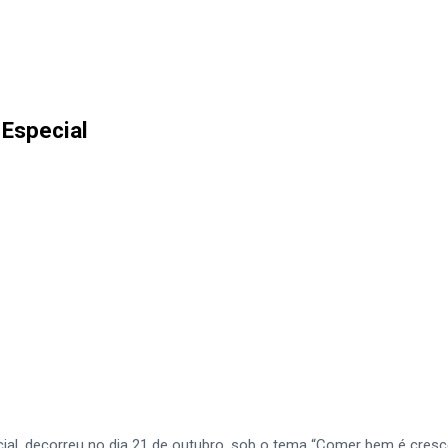
 Especial
al, decorreu no dia 21 de outubro, sob o tema “Comer bem é cresce