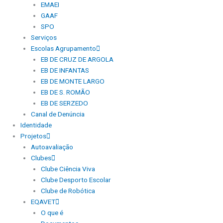
EMAEI
GAAF
SPO
Serviços
Escolas Agrupamento
EB DE CRUZ DE ARGOLA
EB DE INFANTAS
EB DE MONTE LARGO
EB DE S. ROMÃO
EB DE SERZEDO
Canal de Denúncia
Identidade
Projetos
Autoavaliação
Clubes
Clube Ciência Viva
Clube Desporto Escolar
Clube de Robótica
EQAVET
O que é