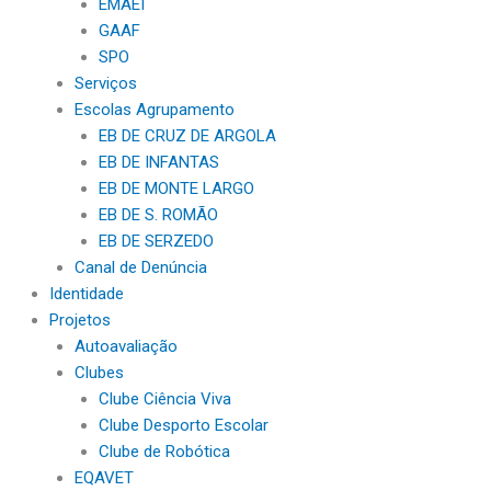
EMAEI
GAAF
SPO
Serviços
Escolas Agrupamento
EB DE CRUZ DE ARGOLA
EB DE INFANTAS
EB DE MONTE LARGO
EB DE S. ROMÃO
EB DE SERZEDO
Canal de Denúncia
Identidade
Projetos
Autoavaliação
Clubes
Clube Ciência Viva
Clube Desporto Escolar
Clube de Robótica
EQAVET