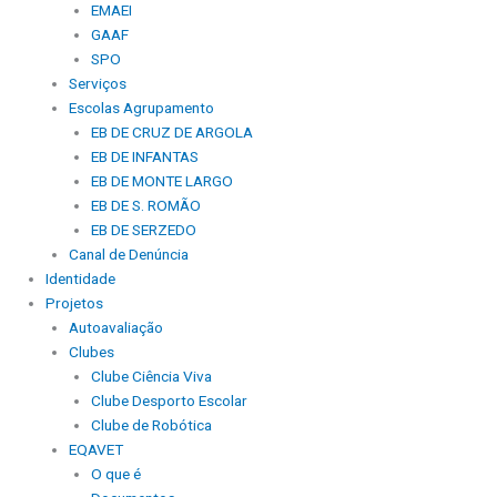
EMAEI
GAAF
SPO
Serviços
Escolas Agrupamento
EB DE CRUZ DE ARGOLA
EB DE INFANTAS
EB DE MONTE LARGO
EB DE S. ROMÃO
EB DE SERZEDO
Canal de Denúncia
Identidade
Projetos
Autoavaliação
Clubes
Clube Ciência Viva
Clube Desporto Escolar
Clube de Robótica
EQAVET
O que é