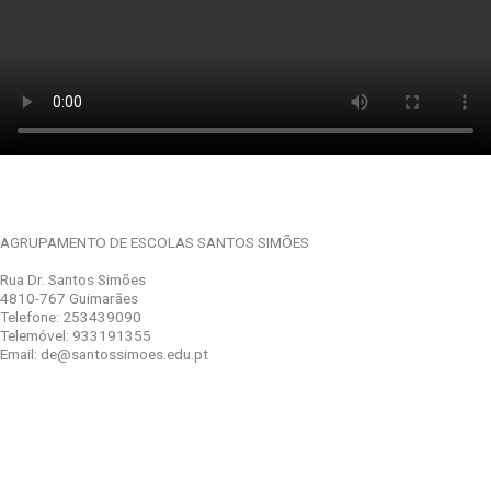
AGRUPAMENTO DE ESCOLAS SANTOS SIMÕES
Rua Dr. Santos Simões
4810-767 Guimarães
Telefone: 253439090
Telemóvel: 933191355
Email: de@santossimoes.edu.pt