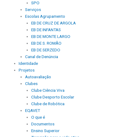
SPO
Serviços
Escolas Agrupamento
EB DE CRUZ DE ARGOLA
EB DE INFANTAS
EB DE MONTE LARGO
EB DE S. ROMÃO
EB DE SERZEDO
Canal de Denúncia
Identidade
Projetos
Autoavaliação
Clubes
Clube Ciência Viva
Clube Desporto Escolar
Clube de Robótica
EQAVET
O que é
Documentos
Ensino Superior