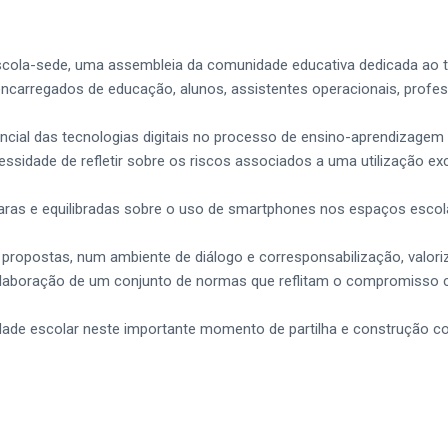
da escola-sede, uma assembleia da comunidade educativa dedicada a
e encarregados de educação, alunos, assistentes operacionais, prof
cial das tecnologias digitais no processo de ensino-aprendizagem 
sidade de refletir sobre os riscos associados a uma utilização exc
claras e equilibradas sobre o uso de smartphones nos espaços escol
e propostas, num ambiente de diálogo e corresponsabilização, valor
 elaboração de um conjunto de normas que reflitam o compromisso c
ade escolar neste importante momento de partilha e construção co