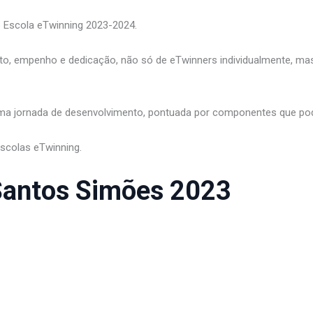
 Escola eTwinning 2023-2024.
to, empenho e dedicação, não só de eTwinners individualmente, mas
ma jornada de desenvolvimento, pontuada por componentes que pod
Escolas eTwinning.
Santos Simões 2023