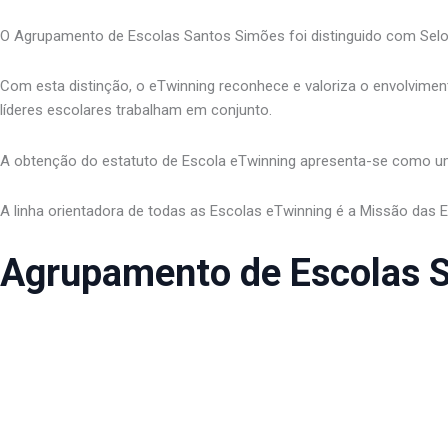
O Agrupamento de Escolas Santos Simões foi distinguido com Selo
Com esta distinção, o eTwinning reconhece e valoriza o envolvimen
líderes escolares trabalham em conjunto.
A obtenção do estatuto de Escola eTwinning apresenta-se como u
A linha orientadora de todas as Escolas eTwinning é a Missão das 
Agrupamento de Escolas 