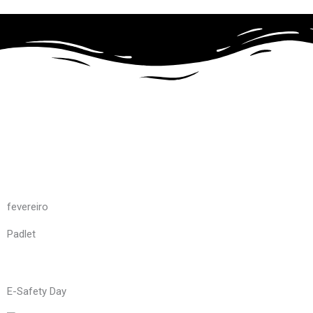
Skip
to
content
fevereiro
Padlet
E-Safety Day