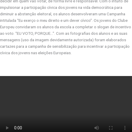
decidir em quem vão votar, de forma livre e responsável. Com o intuito de
impulsionar a participação cívica dos jovens na vida democrática para
diminuir a abstenção eleitoral, os alunos desenvolveram uma Campanha
intitulada “Eu exerço o meu direito e um dever cívico”. Os jovens do Clube
Europeu convidaram os alunos da escola a completar o slogan de incentivo
ao voto: “EU VOTO, PORQUE…”. Com as fotografias dos alunos e as suas
mensagens (uso da imagem devidamente autorizada) foram elaborados
cartazes para a campanha de sensibilização para incentivar a participação
cívica dos jovens nas eleições Europeias.