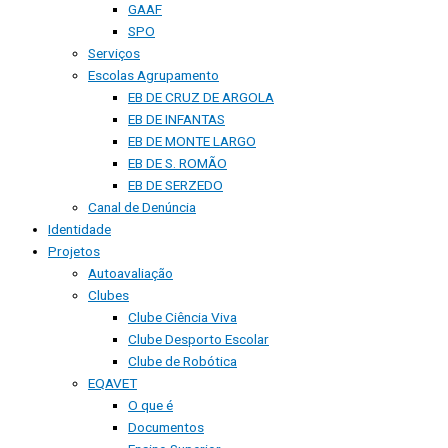
GAAF
SPO
Serviços
Escolas Agrupamento
EB DE CRUZ DE ARGOLA
EB DE INFANTAS
EB DE MONTE LARGO
EB DE S. ROMÃO
EB DE SERZEDO
Canal de Denúncia
Identidade
Projetos
Autoavaliação
Clubes
Clube Ciência Viva
Clube Desporto Escolar
Clube de Robótica
EQAVET
O que é
Documentos