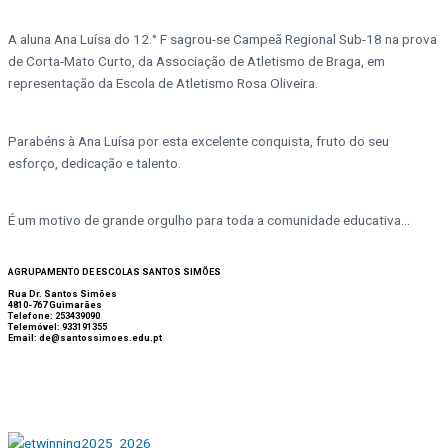
A aluna Ana Luísa do 12.° F sagrou-se Campeã Regional Sub-18 na prova
de Corta-Mato Curto, da Associação de Atletismo de Braga, em
representação da Escola de Atletismo Rosa Oliveira.
Parabéns à Ana Luísa por esta excelente conquista, fruto do seu
esforço, dedicação e talento.
..
É um motivo de grande orgulho para toda a comunidade educativa.
AGRUPAMENTO DE ESCOLAS SANTOS SIMÕES
Rua Dr. Santos Simões
4810-767 Guimarães
Telefone: 253439090
Telemóvel: 933191355
Email: de@santossimoes.edu.pt